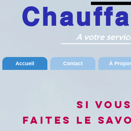
Chauff
Liège Huy Wanze Chauffage 
A votre servi
Accueil
Contact
À Propo
Si vou
faites le savo