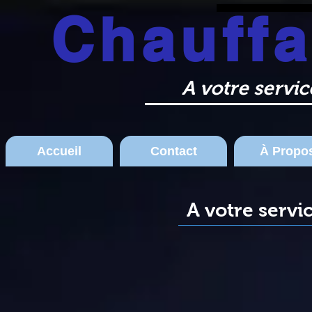
Chauff
Liège Huy Wanze Chauffage 
A votre servi
Accueil
Contact
À Propo
A votre servi