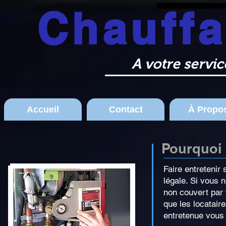
Chauff
Liège Huy Wanze Chauffage 
A votre servi
Accueil
Contact
À Propo
Pourquoi 
Faire entretenir
légale. Si vous 
non couvert par 
que les locataire
entretenue vous 