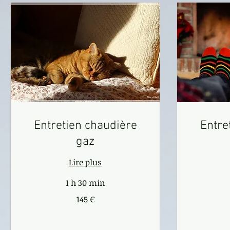
Entretien chaudière
Entre
gaz
Lire plus
1 h 30 min
145
180
145 €
euros
euros