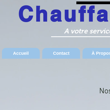
Chauff
Liège Huy Wanze Chauffage 
A votre servi
Accueil
Contact
À Propo
Nos