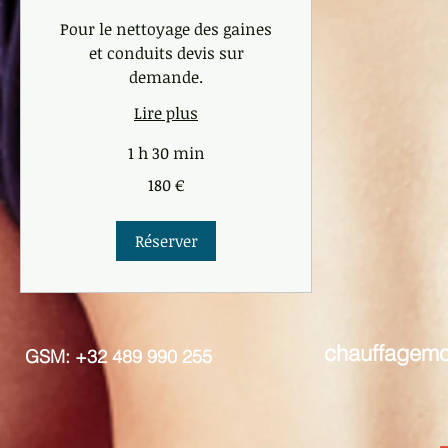
Pour le nettoyage des gaines
et conduits devis sur
demande.
Lire plus
1 h 30 min
180
180 €
euros
Réserver
chauffagem
GSM: +32 489 990 255