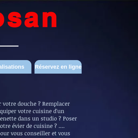
osan
s
lisations
Réservez en ligne
r votre douche ? Remplacer
quiper votre cuisine d'un
henette dans un studio ?
P
oser
re évier de cuisine ? ...
.
pour vous conseiller et vous