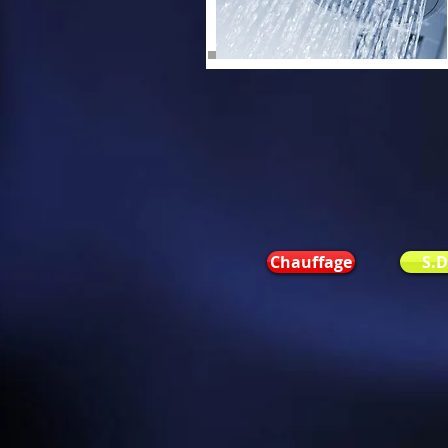
Types de Chauffage
Chauffage
S.D
GSM: +32 489 990 255