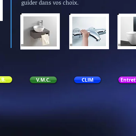
guider dans vos choix.
.B.
V.M.C.
CLIM
Entret
chauffagemosan@gmail.com