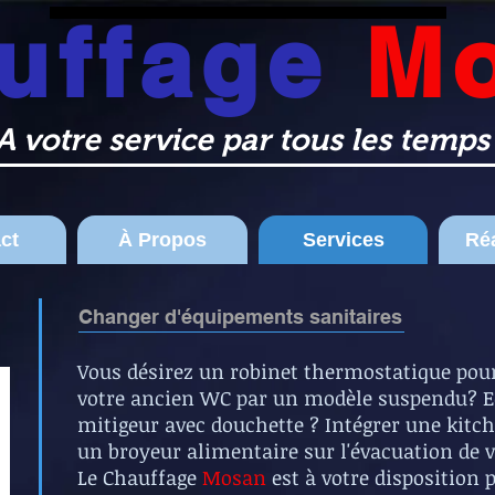
uffage
Liège Huy Wanze Chauffage Mosan Chauffage sanitaire Ventilation Clim
M
A votre service par tous les temp
ct
À Propos
Services
Réa
Changer d'équipements sanitaires
Vous désirez un robinet thermostatique pou
votre ancien WC par un modèle suspendu? E
mitigeur avec douchette ? Intégrer une kitc
un broyeur alimentaire sur l'évacuation de vot
Le Chauffage
Mosan
est à votre disposition 