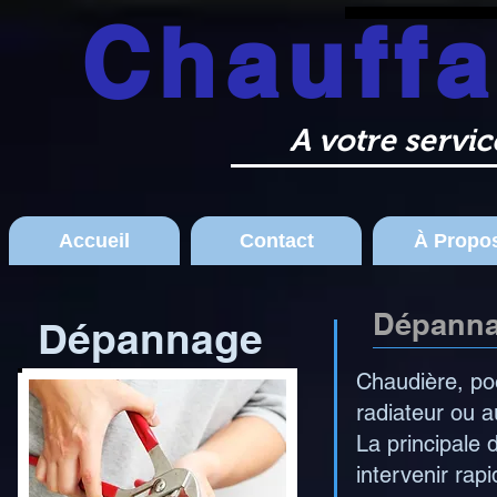
Chauff
Liège Huy Wanze Chauffage 
A votre servi
Accueil
Contact
À Propo
Dépann
Dépannage
Chaudière, poê
radiateur ou 
La principale 
intervenir rap